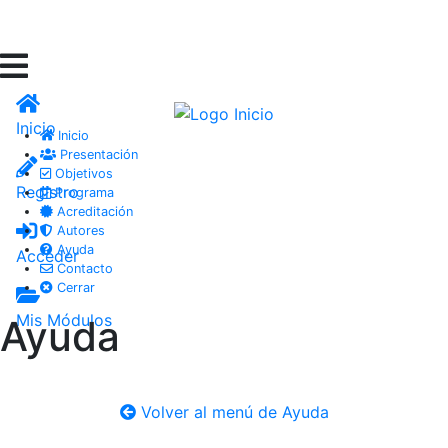
Inicio
Inicio
Presentación
Objetivos
Registro
Programa
Acreditación
Autores
Ayuda
Acceder
Contacto
Cerrar
Mis Módulos
Ayuda
Volver al menú de Ayuda