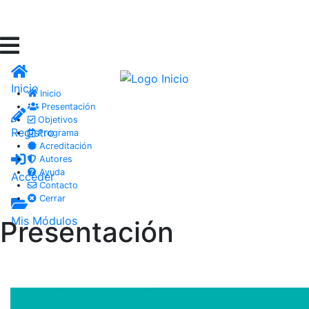
Inicio
Inicio
Presentación
Objetivos
Registro
Programa
Acreditación
Autores
Ayuda
Acceder
Contacto
Cerrar
Mis Módulos
Presentación