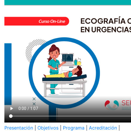
Presentación
|
Objetivos
|
Programa
|
Acreditación
|