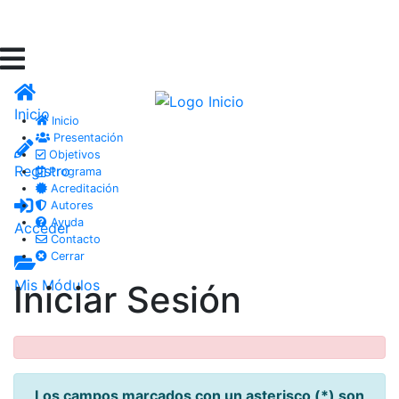
Inicio
Inicio
Presentación
Objetivos
Registro
Programa
Acreditación
Autores
Ayuda
Acceder
Contacto
Cerrar
Mis Módulos
Iniciar Sesión
Los campos marcados con un asterisco (*) son