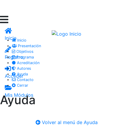
Inicio
Inicio
Presentación
Objetivos
Registro
Programa
Acreditación
Autores
Ayuda
Acceder
Contacto
Cerrar
Mis Módulos
Ayuda
Volver al menú de Ayuda