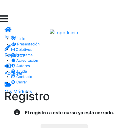
Inicio
Inicio
Presentación
Objetivos
Registro
Programa
Acreditación
Autores
Ayuda
Acceder
Contacto
Cerrar
Mis Módulos
Registro
El registro a este curso ya está cerrado.