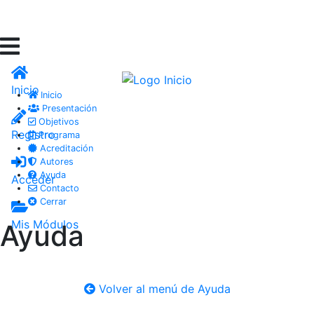
Inicio
Inicio
Presentación
Objetivos
Registro
Programa
Acreditación
Autores
Ayuda
Acceder
Contacto
Cerrar
Mis Módulos
Ayuda
Volver al menú de Ayuda