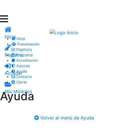
Inicio
Inicio
Presentación
Objetivos
Registro
Programa
Acreditación
Autores
Ayuda
Acceder
Contacto
Cerrar
Mis Módulos
Ayuda
Volver al menú de Ayuda